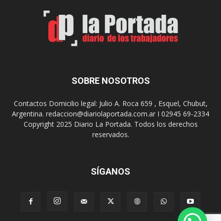
a
r
r
a
a
s
u
u
n
s
a
9
n
0
u
SOBRE NOSOTROS
a
e
ñ
v
o
Contactos Domicilio legal: Julio A. Roca 659 , Esquel, Chubut,
a
s
Argentina. redaccion@diariolaportada.com.ar I 02945 69-2334
e
c
Copyright 2025 Diario La Portada. Todos los derechos
d
o
reservados.
i
n
c
u
i
n
ó
SÍGANOS
C
n
o
d
n
e
v
l
e
a