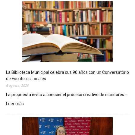
La Biblioteca Municipal celebra sus 90 años con un Conversatorio
de Escritores Locales
6 agosto, 2026
La propuesta invita a conocer el proceso creativo de escritores...
Leer más
:
L
a
B
i