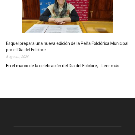
b
l
i
o
t
e
c
Esquel prepara una nueva edición de la Peña Folclórica Municipal
a
por el Día del Folclore
M
6 agosto, 2026
u
n
En el marco de la celebración del Día del Folclore,...
Leer más
:
i
E
c
s
i
q
p
u
a
e
l
l
c
p
e
r
l
e
e
p
b