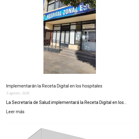
Implementarán la Receta Digital en los hospitales
5 agosto, 2026
La Secretaría de Salud implementará la Receta Digital en los...
Leer más
:
I
m
p
l