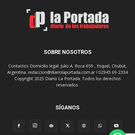
t
n
a
p
l
r
e
o
n
y
l
e
o
c
s
t
SOBRE NOSOTROS
h
o
o
p
Contactos Domicilio legal: Julio A. Roca 659 , Esquel, Chubut,
s
a
Argentina. redaccion@diariolaportada.com.ar I 02945 69-2334
p
r
Copyright 2025 Diario La Portada. Todos los derechos
i
a
reservados.
t
l
a
a
l
c
e
o
SÍGANOS
s
n
s
t
r