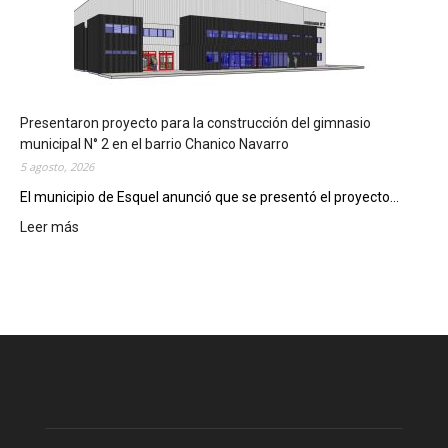
e
m
e
n
t
a
Presentaron proyecto para la construcción del gimnasio
r
municipal N° 2 en el barrio Chanico Navarro
á
5 agosto, 2026
n
El municipio de Esquel anunció que se presentó el proyecto...
l
Leer más
a
:
R
P
e
r
c
e
e
s
t
e
a
n
D
t
i
a
g
r
i
o