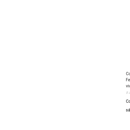
Co
Fe
vi
8 
Co
sá