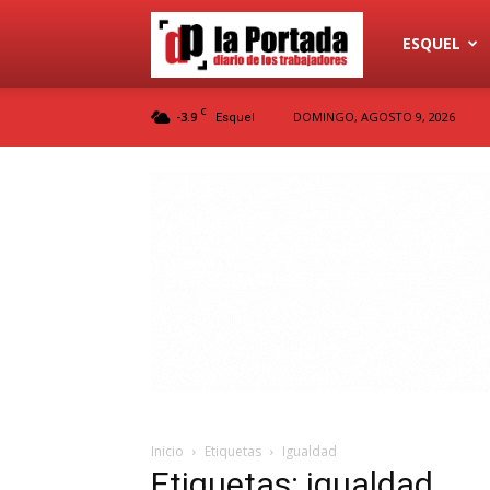
Diario
ESQUEL
C
-3.9
DOMINGO, AGOSTO 9, 2026
Esquel
La
Portada
Inicio
Etiquetas
Igualdad
Etiquetas: igualdad