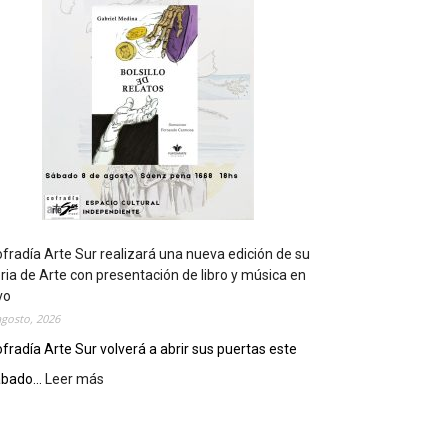
t
s
e
r
á
s
e
d
e
d
e
l
c
fradía Arte Sur realizará una nueva edición de su
i
ria de Arte con presentación de libro y música en
e
vo
r
agosto, 2026
r
fradía Arte Sur volverá a abrir sus puertas este
e
bado...
Leer más
:
g
C
e
o
n
f
e