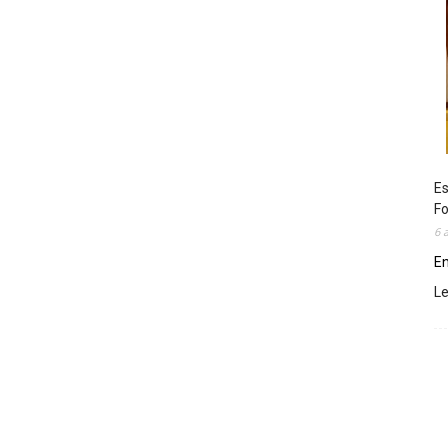
Es
Fo
6 
En
L