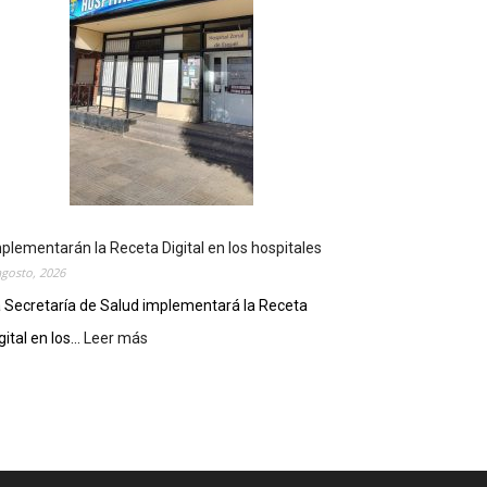
r
e
p
a
r
a
u
n
a
n
u
plementarán la Receta Digital en los hospitales
e
agosto, 2026
v
 Secretaría de Salud implementará la Receta
a
e
gital en los...
Leer más
:
d
I
i
m
c
p
i
l
ó
e
n
m