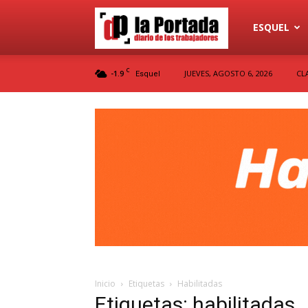
Diario
ESQUEL
C
-1.9
JUEVES, AGOSTO 6, 2026
CL
Esquel
La
Portada
Inicio
Etiquetas
Habilitadas
Etiquetas: habilitadas