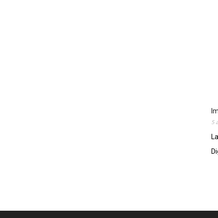
Im
5 
La
Di