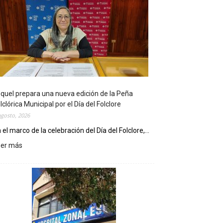
quel prepara una nueva edición de la Peña
lclórica Municipal por el Día del Folclore
agosto, 2026
 el marco de la celebración del Día del Folclore,...
eer más
:
E
s
q
u
e
l
p