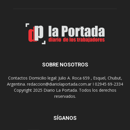
c
n
o
e
m
s
o
,
d
e
e
l
s
C
t
i
i
n
n
e
o
SOBRE NOSOTROS
M
d
u
e
Contactos Domicilio legal: Julio A. Roca 659 , Esquel, Chubut,
n
r
Argentina. redaccion@diariolaportada.com.ar I 02945 69-2334
i
e
Copyright 2025 Diario La Portada. Todos los derechos
c
u
reservados.
i
n
p
i
a
o
l
SÍGANOS
n
p
e
r
s