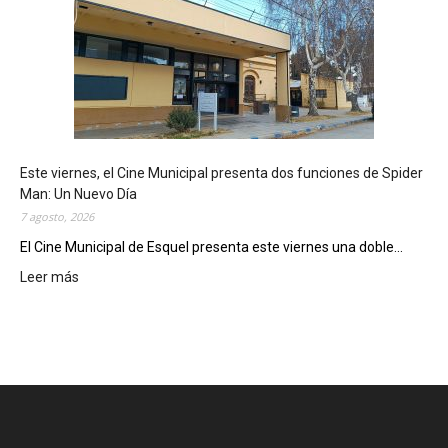
q
u
e
l
m
o
s
t
Este viernes, el Cine Municipal presenta dos funciones de Spider
r
Man: Un Nuevo Día
ó
7 agosto, 2026
s
u
El Cine Municipal de Esquel presenta este viernes una doble...
p
Leer más
:
o
E
t
s
e
t
n
e
c
v
i
i
a
e
l
r