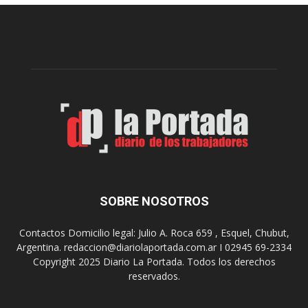
e
l
l
c
p
e
r
l
e
e
p
b
a
r
r
a
a
s
u
u
n
s
a
9
n
0
u
SOBRE NOSOTROS
a
e
ñ
v
o
Contactos Domicilio legal: Julio A. Roca 659 , Esquel, Chubut,
a
s
Argentina. redaccion@diariolaportada.com.ar I 02945 69-2334
e
c
Copyright 2025 Diario La Portada. Todos los derechos
d
o
reservados.
i
n
c
u
i