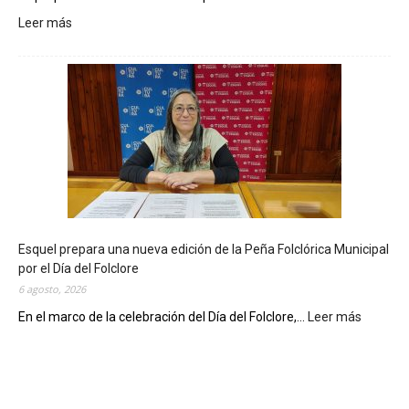
Leer más
:
L
a
B
i
b
l
i
o
t
e
c
Esquel prepara una nueva edición de la Peña Folclórica Municipal
a
por el Día del Folclore
M
6 agosto, 2026
u
n
En el marco de la celebración del Día del Folclore,...
Leer más
:
i
E
c
s
i
q
p
u
a