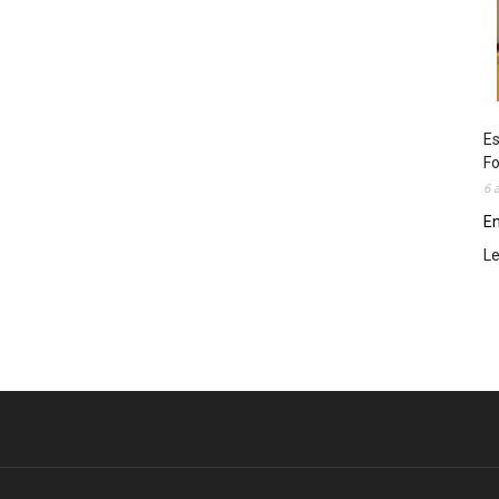
Es
Fo
6 
En
L