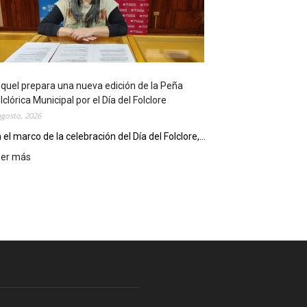
l
i
o
t
e
c
quel prepara una nueva edición de la Peña
a
lclórica Municipal por el Día del Folclore
M
agosto, 2026
u
n
 el marco de la celebración del Día del Folclore,...
i
eer más
:
c
E
i
s
p
q
a
u
l
e
c
l
e
p
l
r
e
e
b
p
r