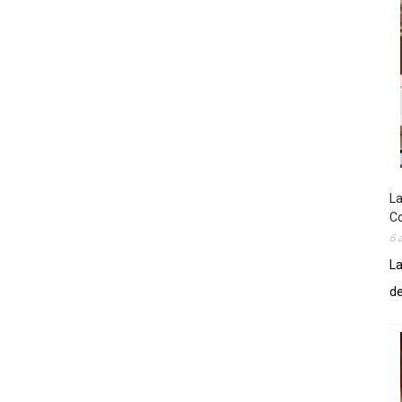
La
Co
6 
La
de