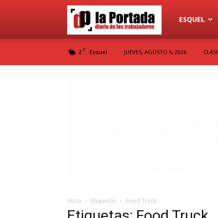
Diario
ESQUEL
C
2
JUEVES, AGOSTO 6, 2026
CLAS
Esquel
La
Portada
Inicio
Etiquetas
Food Truck
Etiquetas: Food Truck