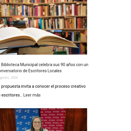
 Biblioteca Municipal celebra sus 90 años con un
nversatorio de Escritores Locales
agosto, 2026
 propuesta invita a conocer el proceso creativo
 escritores...
Leer más
:
L
a
B
i
b