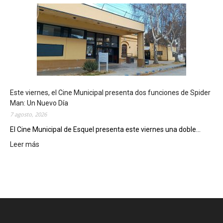
s
q
u
e
l
m
o
s
t
Este viernes, el Cine Municipal presenta dos funciones de Spider
r
Man: Un Nuevo Día
ó
7 agosto, 2026
s
u
El Cine Municipal de Esquel presenta este viernes una doble...
p
Leer más
:
o
E
t
s
e
t
n
e
c
v
i
i
a
e
l