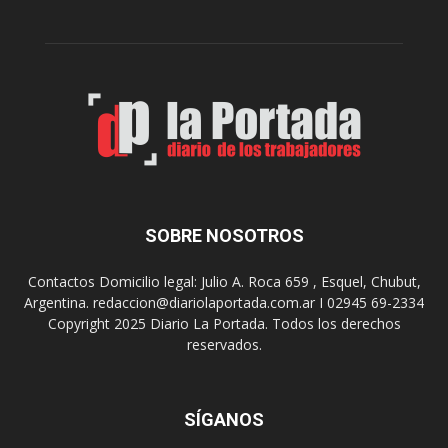
r
c
n
o
e
m
s
o
,
d
e
e
l
s
C
t
i
i
n
n
e
o
SOBRE NOSOTROS
M
d
u
e
Contactos Domicilio legal: Julio A. Roca 659 , Esquel, Chubut,
n
r
Argentina. redaccion@diariolaportada.com.ar I 02945 69-2334
i
e
Copyright 2025 Diario La Portada. Todos los derechos
c
u
reservados.
i
n
p
i
a
o
l
SÍGANOS
n
p
e