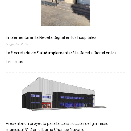
Implementarán la Receta Digital en los hospitales
5 agosto, 2026
La Secretaría de Salud implementará la Receta Digital en los...
Leer más
:
I
m
p
l
e
m
e
n
t
a
Presentaron proyecto para la construcción del gimnasio
r
municipal N° 2 en el barrio Chanico Navarro