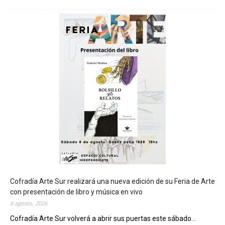
C
h
u
b
u
t
s
e
r
á
s
e
d
e
d
e
l
c
Cofradía Arte Sur realizará una nueva edición de su Feria de Arte
i
con presentación de libro y música en vivo
e
8 agosto, 2026
r
Cofradía Arte Sur volverá a abrir sus puertas este sábado...
r