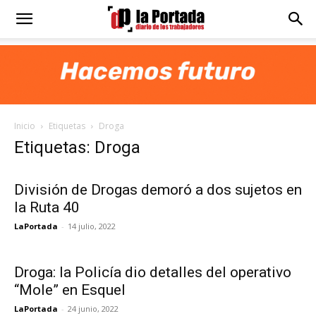
Diario
La
Inicio
Etiquetas
Droga
Portada
Etiquetas: Droga
División de Drogas demoró a dos sujetos en
la Ruta 40
LaPortada
-
14 julio, 2022
Droga: la Policía dio detalles del operativo
“Mole” en Esquel
LaPortada
-
24 junio, 2022