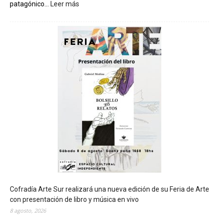
patagónico...
Leer más
:
C
h
u
b
u
t
s
e
r
á
s
e
d
e
d
e
l
c
Cofradía Arte Sur realizará una nueva edición de su Feria de Arte
i
con presentación de libro y música en vivo
e
8 agosto, 2026