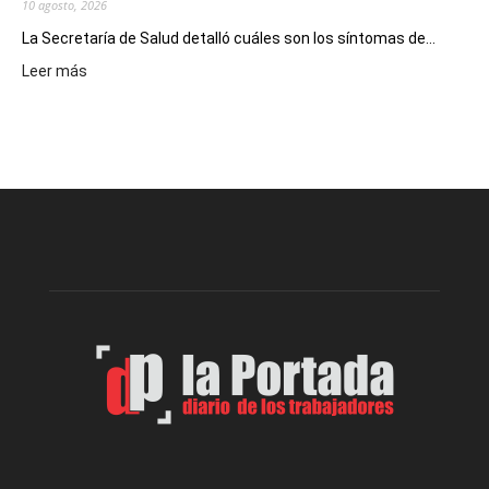
10 agosto, 2026
La Secretaría de Salud detalló cuáles son los síntomas de...
:
Leer más
Recuerdan
las
recomendaciones
para
prevenir
intoxicaciones
por
monóxido
de
carbono