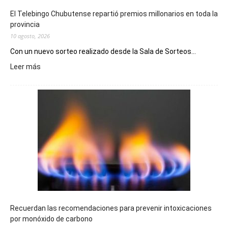
El Telebingo Chubutense repartió premios millonarios en toda la
provincia
10 agosto, 2026
Con un nuevo sorteo realizado desde la Sala de Sorteos...
:
Leer más
El
Telebingo
Chubutense
repartió
premios
millonarios
en
toda
la
provincia
Recuerdan las recomendaciones para prevenir intoxicaciones
por monóxido de carbono