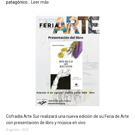
patagónico...
Leer más
:
C
h
u
b
u
t
s
e
r
á
s
e
d
e
d
e
l
c
Cofradía Arte Sur realizará una nueva edición de su Feria de Arte
i
con presentación de libro y música en vivo
e
8 agosto, 2026