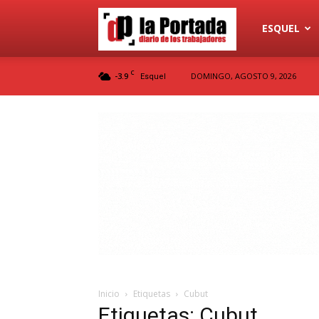
Diario
ESQUEL
C
-3.9
DOMINGO, AGOSTO 9, 2026
Esquel
La
Portada
Inicio
Etiquetas
Cubut
Etiquetas: Cubut