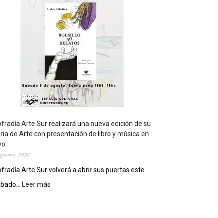
t
s
e
r
á
s
e
d
e
d
e
l
c
fradía Arte Sur realizará una nueva edición de su
i
ria de Arte con presentación de libro y música en
e
vo
r
agosto, 2026
r
fradía Arte Sur volverá a abrir sus puertas este
e
bado...
Leer más
:
g
C
e
o
n
f
e