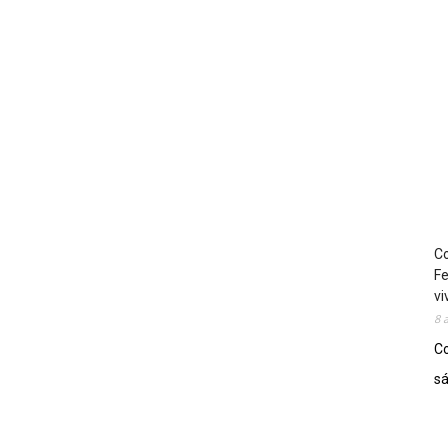
Co
Fe
vi
8 
Co
sá