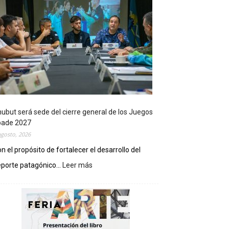
ubut será sede del cierre general de los Juegos
pade 2027
agosto, 2026
n el propósito de fortalecer el desarrollo del
porte patagónico...
Leer más
:
C
h
u
b
u