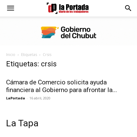
Diario
La
Inicio
Etiquetas
Crsis
Portada
Etiquetas: crsis
Cámara de Comercio solicita ayuda
financiera al Gobierno para afrontar la...
LaPortada
-
16 abril, 2020
La Tapa