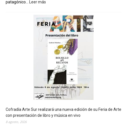
patagónico...
Leer más
:
C
h
u
b
u
t
s
e
r
á
s
e
d
e
d
e
l
c
Cofradía Arte Sur realizará una nueva edición de su Feria de Arte
i
con presentación de libro y música en vivo
e
8 agosto, 2026