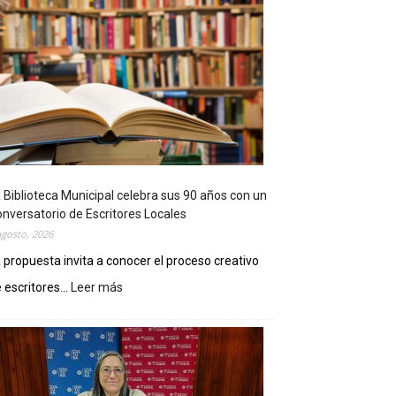
 Biblioteca Municipal celebra sus 90 años con un
nversatorio de Escritores Locales
agosto, 2026
 propuesta invita a conocer el proceso creativo
 escritores...
Leer más
:
L
a
B
i
b