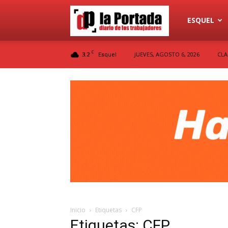
Diario
ESQUEL
C
3.2
JUEVES, AGOSTO 6, 2026
CLA
Esquel
La
Portada
Inicio
Etiquetas
CFP
Etiquetas: CFP