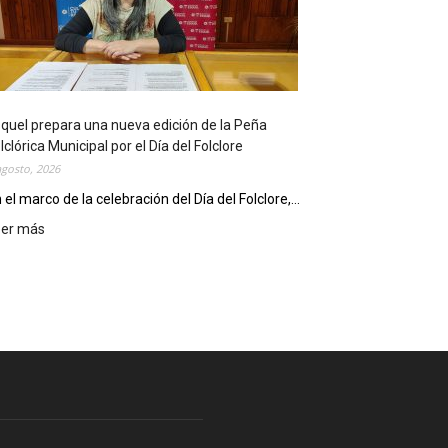
l
i
o
t
e
c
quel prepara una nueva edición de la Peña
a
lclórica Municipal por el Día del Folclore
M
agosto, 2026
u
n
 el marco de la celebración del Día del Folclore,...
i
eer más
:
c
E
i
s
p
q
a
u
l
e
c
l
e
p
l
r
e
e
b
p
r