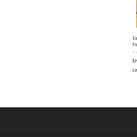
Es
Fo
6 
En
L