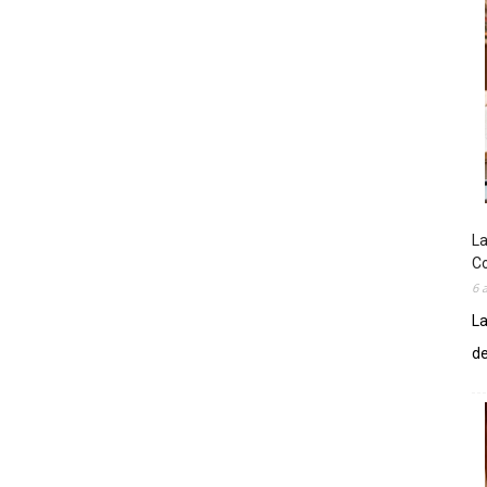
La
Co
6 
La
de