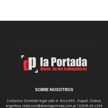
c
s
i
q
p
u
a
e
l
l
c
p
e
r
l
e
e
p
b
a
r
r
a
a
s
u
u
n
s
a
9
n
0
u
SOBRE NOSOTROS
a
e
ñ
v
o
Contactos Domicilio legal: Julio A. Roca 659 , Esquel, Chubut,
a
s
Argentina. redaccion@diariolaportada.com.ar I 02945 69-2334
e