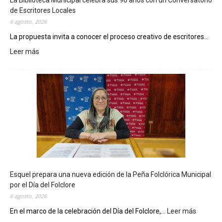
La Biblioteca Municipal celebra sus 90 años con un Conversatorio
de Escritores Locales
6 agosto, 2026
La propuesta invita a conocer el proceso creativo de escritores...
Leer más
:
L
a
B
i
b
l
i
o
t
e
c
Esquel prepara una nueva edición de la Peña Folclórica Municipal
a
por el Día del Folclore
M
6 agosto, 2026
u
n
En el marco de la celebración del Día del Folclore,...
Leer más
:
i
E