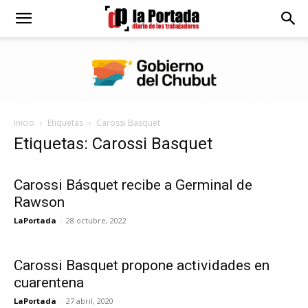
Diario
La
Inicio
Etiquetas
Carossi Basquet
Portada
Etiquetas: Carossi Basquet
Carossi Básquet recibe a Germinal de
Rawson
LaPortada
-
28 octubre, 2022
Carossi Basquet propone actividades en
cuarentena
LaPortada
-
27 abril, 2020