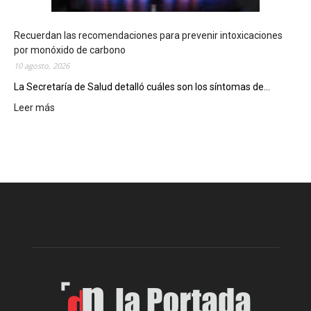
o
C
h
Recuerdan las recomendaciones para prevenir intoxicaciones
u
por monóxido de carbono
b
10 agosto, 2026
u
La Secretaría de Salud detalló cuáles son los síntomas de...
t
e
Leer más
:
n
R
s
e
e
c
r
u
e
e
p
r
a
d
r
a
t
n
i
l
ó
a
p
s
r
r
e