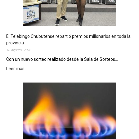
El Telebingo Chubutense repartió premios millonarios en toda la
provincia
10 agosto, 2026
Con un nuevo sorteo realizado desde la Sala de Sorteos...
Leer más
:
E
l
T
e
l
e
b
i
n
g