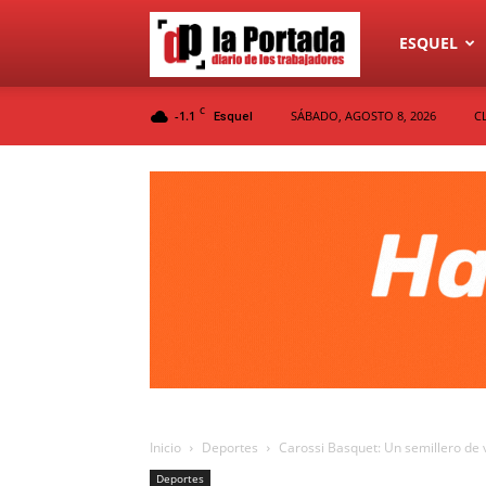
Diario
ESQUEL
C
-1.1
SÁBADO, AGOSTO 8, 2026
C
Esquel
La
Portada
Inicio
Deportes
Carossi Basquet: Un semillero de 
Deportes