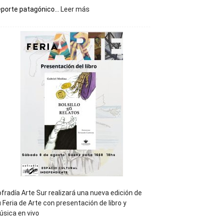
:
porte patagónico...
Leer más
Chubut
será
sede
del
cierre
general
de
los
Juegos
Epade
2027
fradía Arte Sur realizará una nueva edición de
 Feria de Arte con presentación de libro y
sica en vivo