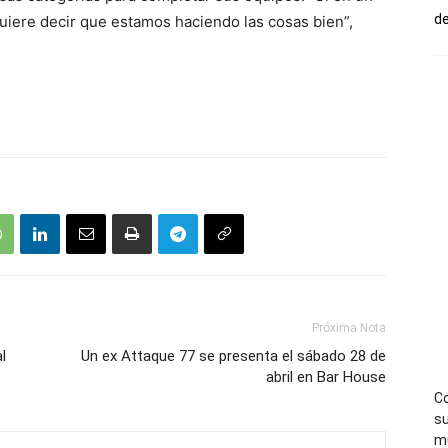
de
iere decir que estamos haciendo las cosas bien”,
Próxima Nota
l
Un ex Attaque 77 se presenta el sábado 28 de
abril en Bar House
Co
su
mú