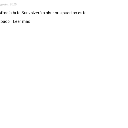
agosto, 2026
fradía Arte Sur volverá a abrir sus puertas este
:
bado...
Leer más
Cofradía
Arte
Sur
realizará
una
nueva
edición
de
su
Feria
de
Arte
con
presentación
de
libro
y