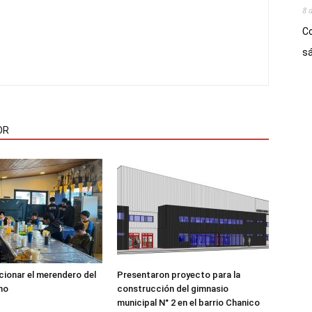
8 
Co
sá
OR
ncionar el merendero del
Presentaron proyecto para la
no
construcción del gimnasio
municipal N° 2 en el barrio Chanico