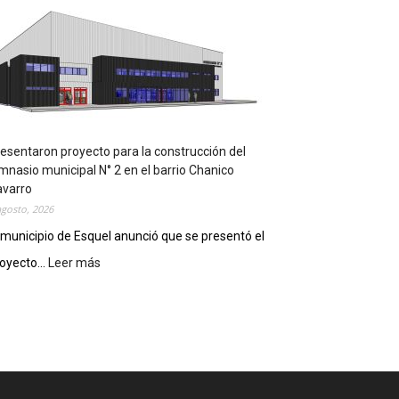
m
p
l
e
m
e
n
t
a
esentaron proyecto para la construcción del
r
mnasio municipal N° 2 en el barrio Chanico
á
avarro
n
agosto, 2026
l
 municipio de Esquel anunció que se presentó el
a
oyecto...
Leer más
:
R
P
e
r
c
e
e
s
t
e
a
n
D
t
i