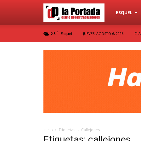
Diario
ESQUEL
C
2.3
JUEVES, AGOSTO 6, 2026
CLA
Esquel
La
Portada
Inicio
Etiquetas
Callejones
Etiquetas: callejones