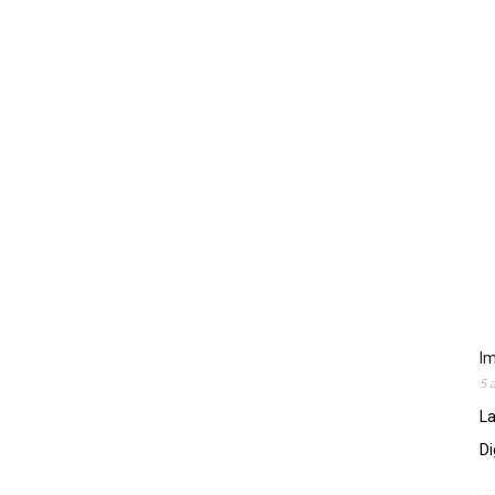
Im
5 
La
Di