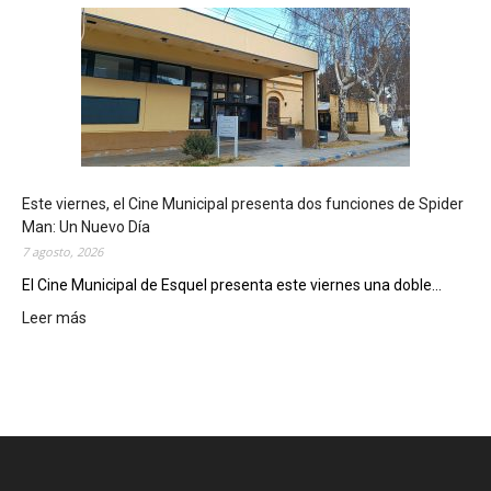
s
q
u
e
l
m
o
s
t
Este viernes, el Cine Municipal presenta dos funciones de Spider
r
Man: Un Nuevo Día
ó
7 agosto, 2026
s
u
El Cine Municipal de Esquel presenta este viernes una doble...
p
Leer más
:
o
E
t
s
e
t
n
e
c
v
i
i
a
e
l