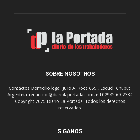
r
c
n
o
e
m
s
o
,
d
e
e
l
s
C
t
i
i
n
n
e
o
SOBRE NOSOTROS
M
d
u
e
Contactos Domicilio legal: Julio A. Roca 659 , Esquel, Chubut,
n
r
Argentina. redaccion@diariolaportada.com.ar I 02945 69-2334
i
e
Copyright 2025 Diario La Portada. Todos los derechos
c
u
reservados.
i
n
p
i
a
o
l
SÍGANOS
n
p
e