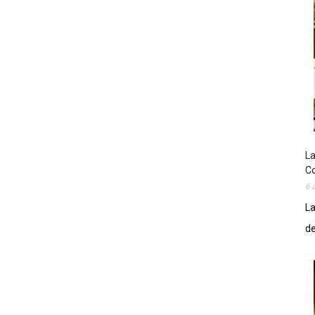
La
Co
6 
La
de