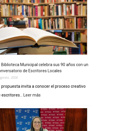
 Biblioteca Municipal celebra sus 90 años con un
nversatorio de Escritores Locales
agosto, 2026
 propuesta invita a conocer el proceso creativo
 escritores...
Leer más
:
L
a
B
i
b