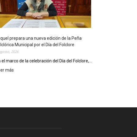
l
i
o
t
e
c
quel prepara una nueva edición de la Peña
a
lclórica Municipal por el Día del Folclore
M
agosto, 2026
u
n
 el marco de la celebración del Día del Folclore,...
i
eer más
:
c
E
i
s
p
q
a
u
l
e
c
l
e
p
l
r
e
e
b
p
r