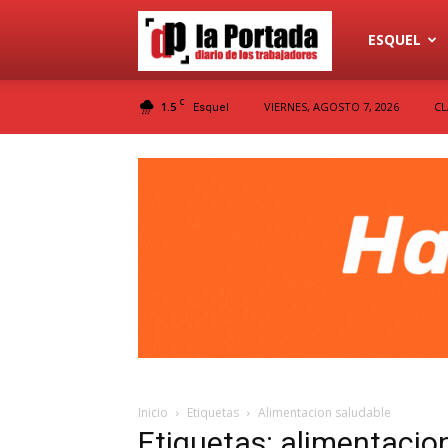
Diario
ESQUEL
C
1.5
VIERNES, AGOSTO 7, 2026
CL
Esquel
La
Portada
Inicio
Etiquetas
Alimentacion saludable
Etiquetas: alimentacio