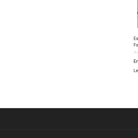
Es
Fo
6 
En
L