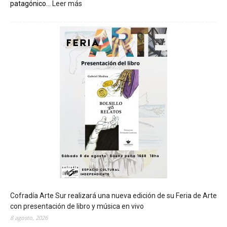
patagónico...
Leer más
:
C
h
u
b
u
t
s
e
r
á
s
e
d
e
d
e
l
c
Cofradía Arte Sur realizará una nueva edición de su Feria de Arte
i
con presentación de libro y música en vivo
e
8 agosto, 2026