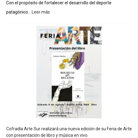
Con el propósito de fortalecer el desarrollo del deporte
patagónico...
Leer más
:
C
h
u
b
u
t
s
e
r
á
s
e
d
e
d
e
l
c
Cofradía Arte Sur realizará una nueva edición de su Feria de Arte
i
con presentación de libro y música en vivo