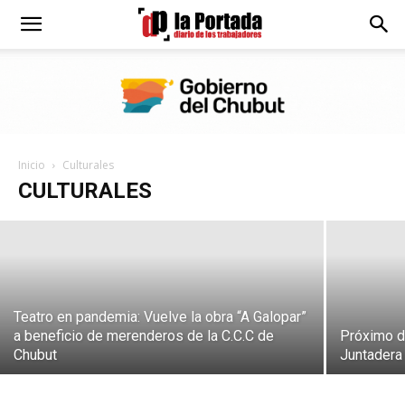
Diario
La
Noche de teatro en La Juntadera
Inicio
Culturales
Portada
CULTURALES
LaPortada
-
29 abril, 2023
Teatro en pandemia: Vuelve la obra “A Galopar”
a beneficio de merenderos de la C.C.C de
Próximo do
Chubut
Juntadera