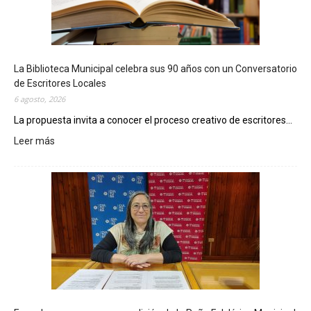
La Biblioteca Municipal celebra sus 90 años con un Conversatorio
de Escritores Locales
6 agosto, 2026
La propuesta invita a conocer el proceso creativo de escritores...
Leer más
:
L
a
B
i
b
l
i
o
t
e
c