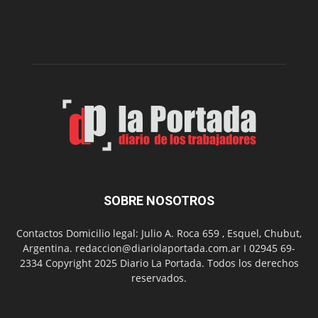
del
gimnasio
municipal
N°
2
en
el
barrio
Chanico
Navarro
SOBRE NOSOTROS
Contactos Domicilio legal: Julio A. Roca 659 , Esquel, Chubut,
Argentina. redaccion@diariolaportada.com.ar I 02945 69-
2334 Copyright 2025 Diario La Portada. Todos los derechos
reservados.