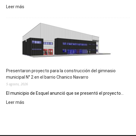
:
Leer más
Implementarán
la
Receta
Digital
en
los
hospitales
Presentaron proyecto para la construcción del gimnasio
municipal N° 2 en el barrio Chanico Navarro
5 agosto, 2026
El municipio de Esquel anunció que se presentó el proyecto...
:
Leer más
Presentaron
proyecto
para
la
construcción