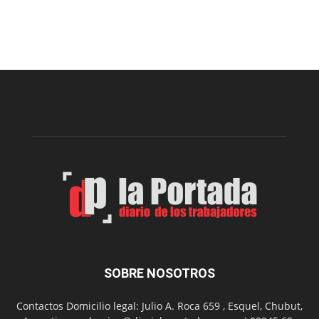
Esquel
prepar
una
nueva
edición
de
la
Peña
Folclór
Municip
por
el
Día
del
Folclor
SOBRE NOSOTROS
Contactos Domicilio legal: Julio A. Roca 659 , Esquel, Chubut,