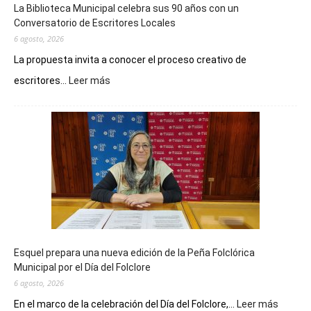
La Biblioteca Municipal celebra sus 90 años con un
Conversatorio de Escritores Locales
6 agosto, 2026
La propuesta invita a conocer el proceso creativo de
:
escritores...
Leer más
La
Biblioteca
Municipal
celebra
sus
90
años
con
un
Conversatorio
de
Esquel prepara una nueva edición de la Peña Folclórica
Escritores
Municipal por el Día del Folclore
Locales
6 agosto, 2026
:
En el marco de la celebración del Día del Folclore,...
Leer más