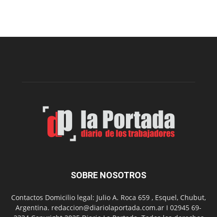
Arte
Sur
realizará
una
nueva
edición
de
su
Feria
de
Arte
con
presentación
de
libro
y
música
SOBRE NOSOTROS
en
vivo
Contactos Domicilio legal: Julio A. Roca 659 , Esquel, Chubut,
Argentina. redaccion@diariolaportada.com.ar I 02945 69-