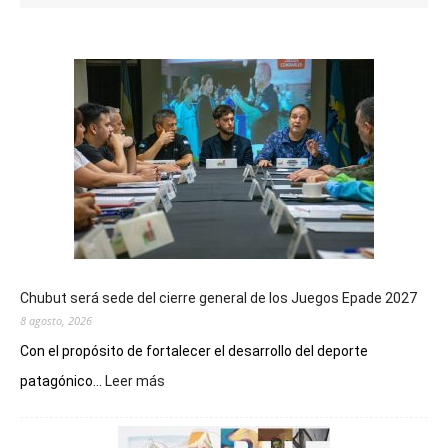
Chubut será sede del cierre general de los Juegos Epade 2027
8 agosto, 2026
Con el propósito de fortalecer el desarrollo del deporte
:
patagónico...
Leer más
Chubut
será
sede