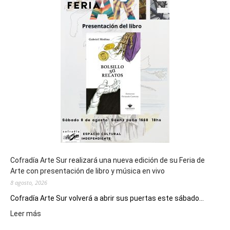
del
cierre
general
de
los
Juegos
Epade
2027
Cofradía Arte Sur realizará una nueva edición de su Feria de
Arte con presentación de libro y música en vivo
8 agosto, 2026
Cofradía Arte Sur volverá a abrir sus puertas este sábado...
:
Leer más
Cofradía