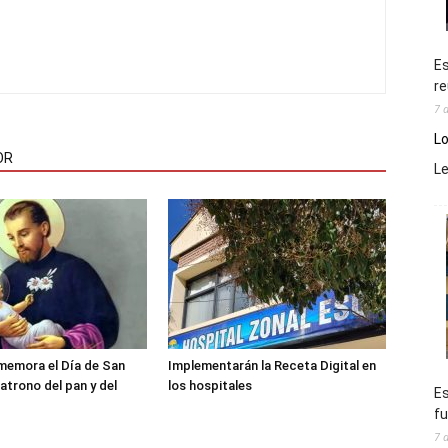
Es
re
7 
Lo
OR
L
memora el Día de San
Implementarán la Receta Digital en
atrono del pan y del
los hospitales
Es
fu
7 