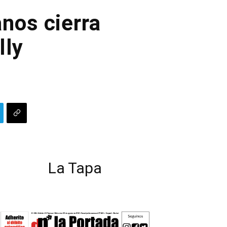
anos cierra
lly
La Tapa