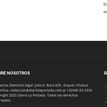
El
un
BRE NOSOTROS
S
actos Domicilio legal: Julio A. Roca 659 , Esquel, Chubut,
ntina. redaccion@diariolaportada.com.ar I 02945 69-2334
right 2025 Diario La Portada. Todos los derechos
rvados.