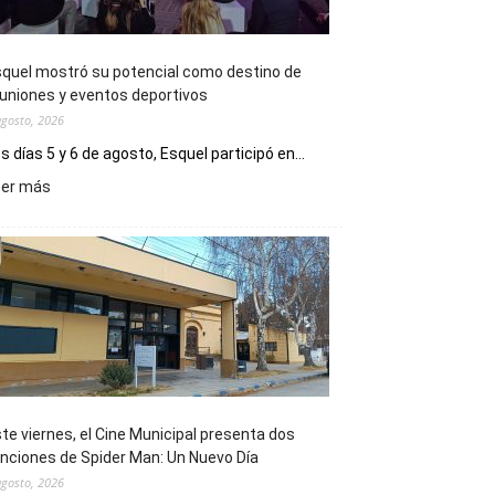
quel mostró su potencial como destino de
uniones y eventos deportivos
agosto, 2026
s días 5 y 6 de agosto, Esquel participó en...
:
eer más
Esquel
mostró
su
potencial
como
destino
de
reuniones
y
eventos
te viernes, el Cine Municipal presenta dos
deportivos
nciones de Spider Man: Un Nuevo Día
agosto, 2026