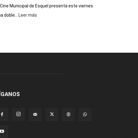
 Cine Municipal de Esquel presenta este viernes
:
a doble...
Leer más
Este
viernes,
el
Cine
Municipal
presenta
dos
funciones
de
Spider
Man:
Un
ÍGANOS
Nuevo
Día