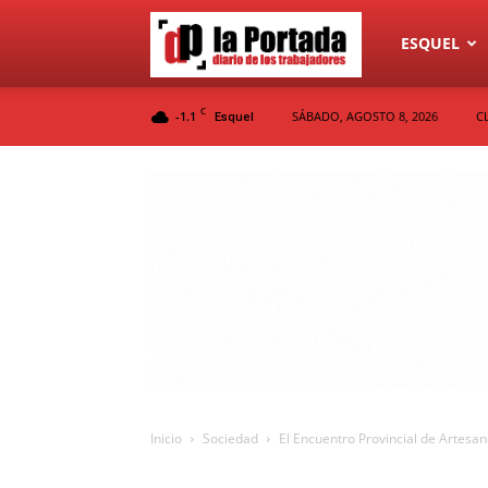
Diario
ESQUEL
C
-1.1
SÁBADO, AGOSTO 8, 2026
C
Esquel
La
Portada
Inicio
Sociedad
El Encuentro Provincial de Artesano