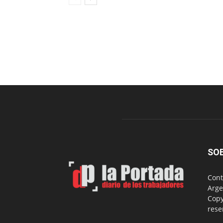
SO
Cont
Arge
Copy
rese