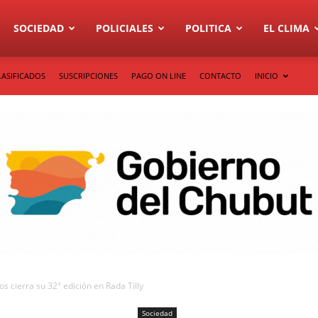
SOCIEDAD
POLICIALES
POLITICA
EL CLIMA
LASIFICADOS
SUSCRIPCIONES
PAGO ON LINE
CONTACTO
INICIO
s cierra su 32° edición en Rada Tilly
Sociedad