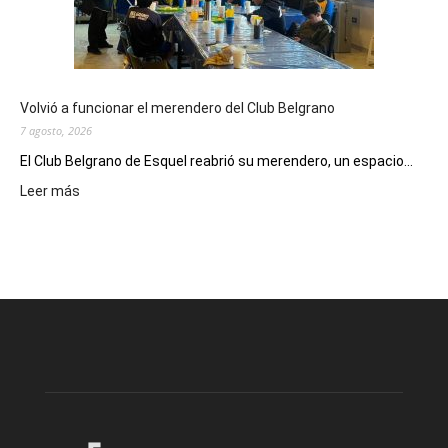
funciones
de
Spider
Man:
Un
Volvió a funcionar el merendero del Club Belgrano
Nuevo
7 agosto, 2026
Día
El Club Belgrano de Esquel reabrió su merendero, un espacio...
:
Leer más
Volvió
a
funcionar
el
merendero
del
Club
Belgrano