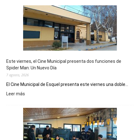
Este viernes, el Cine Municipal presenta dos funciones de
Spider Man: Un Nuevo Día
7 agosto, 2026
El Cine Municipal de Esquel presenta este viernes una doble...
:
Leer más
Este
viernes,
el
Cine
Municipal
presenta
dos