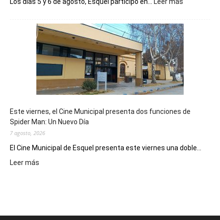
:
Los días 5 y 6 de agosto, Esquel participó en...
Leer más
Esquel
mostró
su
potencial
como
destino
de
reuniones
y
eventos
Este viernes, el Cine Municipal presenta dos funciones de
deportivos
Spider Man: Un Nuevo Día
7 agosto, 2026
El Cine Municipal de Esquel presenta este viernes una doble...
:
Leer más
Este
viernes,
el
Cine
Municipal