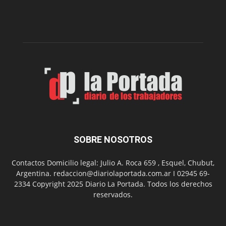
presenta
dos
funciones
de
Spider
Man:
Un
Nuevo
Día
SOBRE NOSOTROS
Contactos Domicilio legal: Julio A. Roca 659 , Esquel, Chubut,
Argentina. redaccion@diariolaportada.com.ar I 02945 69-
2334 Copyright 2025 Diario La Portada. Todos los derechos
reservados.