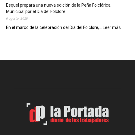
Esquel prepara una nueva edición de la Peña Folclórica
Escritores
Municipal por el Día del Folclore
Locales
6 agosto, 2026
:
En el marco de la celebración del Día del Folclore,...
Leer más
Esquel
prepar
una
nueva
edición
de
la
Peña
Folclór
Municip
por
el
Día
del
Folclor