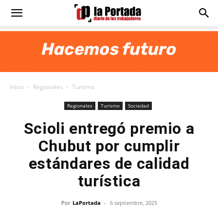
Diario
La
Inicio
Regionales
Turismo
Portada
Regionales
Turismo
Sociedad
Scioli entregó premio a
Chubut por cumplir
estándares de calidad
turística
Por
LaPortada
-
6 septiembre, 2025