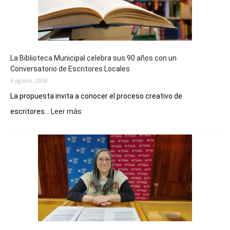
La Biblioteca Municipal celebra sus 90 años con un
Conversatorio de Escritores Locales
6 agosto, 2026
La propuesta invita a conocer el proceso creativo de
:
escritores...
Leer más
La
Biblioteca
Municipal
celebra
sus
90
años
con
un
Conversatorio
de