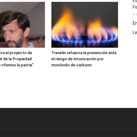
Es
Fo
6 
En
L
ra el proyecto de
Trevelin refuerza la prevención ante
ad de la Propiedad
el riesgo de intoxicación por
 rifemos la patria”
monóxido de carbono