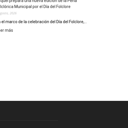
quel prepara una nueva edición de la Peña
Escritores
lclórica Municipal por el Día del Folclore
Locales
agosto, 2026
 el marco de la celebración del Día del Folclore,...
:
eer más
Esquel
prepara
una
nueva
edición
de
la
Peña
Folclórica
Municipal
por
el
Día
del
Folclore