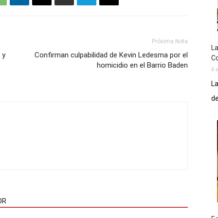
Próxima Nota
La
 y
Confirman culpabilidad de Kevin Ledesma por el
Co
homicidio en el Barrio Baden
6 
La
de
OR