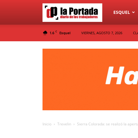
Diario
ESQUEL
C
1.6
VIERNES, AGOSTO 7, 2026
CL
Esquel
La
Portada
Inicio
Trevelin
Sierra Colorada: se realizó la aper