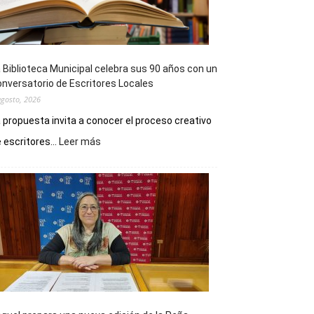
 Biblioteca Municipal celebra sus 90 años con un
nversatorio de Escritores Locales
agosto, 2026
 propuesta invita a conocer el proceso creativo
:
 escritores...
Leer más
La
Biblioteca
Municipal
celebra
sus
90
años
con
un
Conversatorio
de