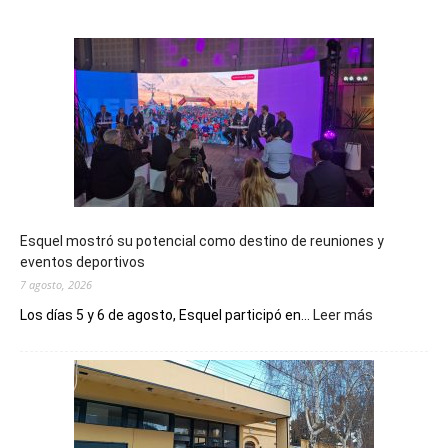
Esquel mostró su potencial como destino de reuniones y
eventos deportivos
7 agosto, 2026
:
Los días 5 y 6 de agosto, Esquel participó en...
Leer más
Esquel
mostró
su
potencial
como
destino