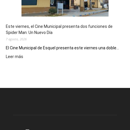
de
reuniones
y
eventos
Este viernes, el Cine Municipal presenta dos funciones de
deportivos
Spider Man: Un Nuevo Día
7 agosto, 2026
El Cine Municipal de Esquel presenta este viernes una doble...
:
Leer más
Este
viernes,
el
Cine
Municipal
presenta
dos
funciones
de
Spider
Man:
Un