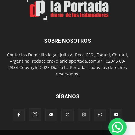
Día
del
Folclor
SOBRE NOSOTROS
Contactos Domicilio legal: Julio A. Roca 659 , Esquel, Chubut,
Argentina. redaccion@diariolaportada.com.ar I 02945 69-
2334 Copyright 2025 Diario La Portada. Todos los derechos
reservados.
SÍGANOS