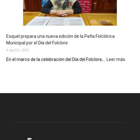
años
con
un
Conversatorio
de
Esquel prepara una nueva edición de la Peña Folclórica
Escritores
Municipal por el Día del Folclore
Locales
6 agosto, 2026
:
En el marco de la celebración del Día del Folclore,...
Leer más
Esquel
prepar
una
nueva
edición
de
la
Peña
Folclór
Municip
por
el