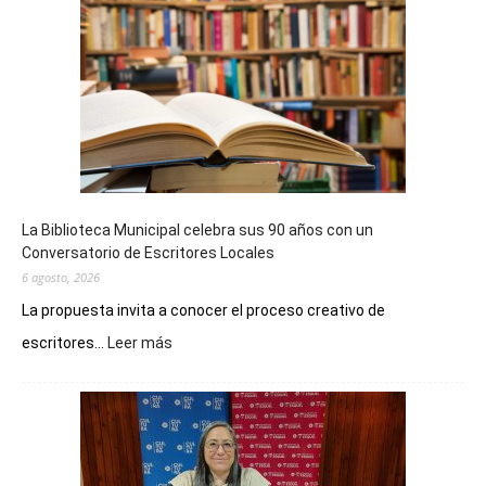
La Biblioteca Municipal celebra sus 90 años con un
Conversatorio de Escritores Locales
6 agosto, 2026
La propuesta invita a conocer el proceso creativo de
:
escritores...
Leer más
La
Biblioteca
Municipal
celebra
sus
90