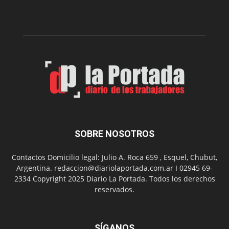
gimnasio
municipal
N°
2
en
el
barrio
Chanico
Navarro
SOBRE NOSOTROS
Contactos Domicilio legal: Julio A. Roca 659 , Esquel, Chubut,
Argentina. redaccion@diariolaportada.com.ar I 02945 69-
2334 Copyright 2025 Diario La Portada. Todos los derechos
reservados.
SÍGANOS