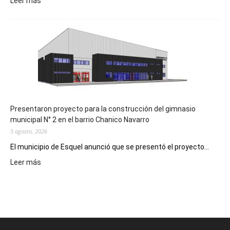
:
Leer más
Implementarán
la
Receta
Digital
en
los
hospitales
Presentaron proyecto para la construcción del gimnasio
municipal N° 2 en el barrio Chanico Navarro
5 agosto, 2026
El municipio de Esquel anunció que se presentó el proyecto...
:
Leer más
Presentaron
proyecto
para
la
construcción
del