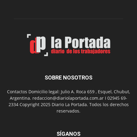
la
Peña
Folclór
Municip
por
el
Día
del
Folclor
SOBRE NOSOTROS
Contactos Domicilio legal: Julio A. Roca 659 , Esquel, Chubut,
Argentina. redaccion@diariolaportada.com.ar I 02945 69-
2334 Copyright 2025 Diario La Portada. Todos los derechos
reservados.
SÍGANOS