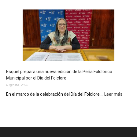
La
Biblioteca
Municipal
celebra
sus
90
años
con
un
Conversatorio
de
Esquel prepara una nueva edición de la Peña Folclórica
Escritores
Municipal por el Día del Folclore
Locales
6 agosto, 2026
:
En el marco de la celebración del Día del Folclore,...
Leer más
Esquel
prepar
una
nueva
edición
de