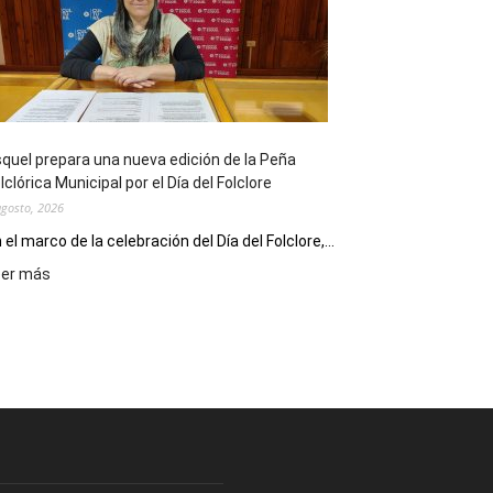
sus
90
años
con
un
Conversatorio
de
quel prepara una nueva edición de la Peña
Escritores
lclórica Municipal por el Día del Folclore
Locales
agosto, 2026
 el marco de la celebración del Día del Folclore,...
:
eer más
Esquel
prepara
una
nueva
edición
de
la
Peña
Folclórica