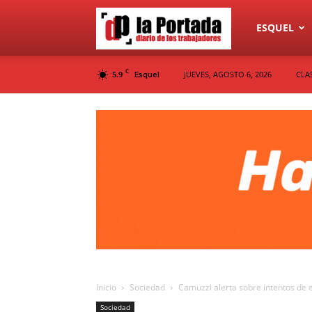
Diario
ESQUEL
C
5.9
JUEVES, AGOSTO 6, 2026
CLA
Esquel
La
Portada
Inicio
Sociedad
Camuzzi alerta sobre intentos de 
Sociedad