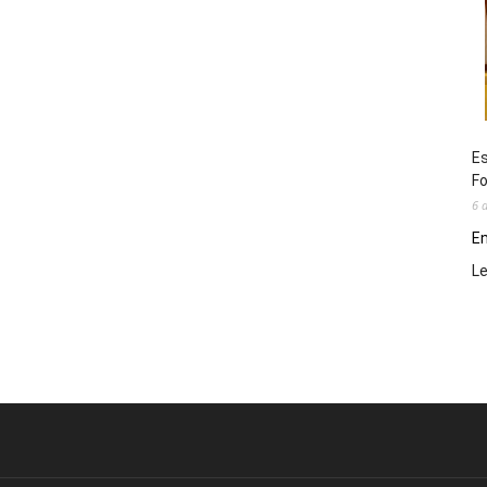
Es
Fo
6 
En
L