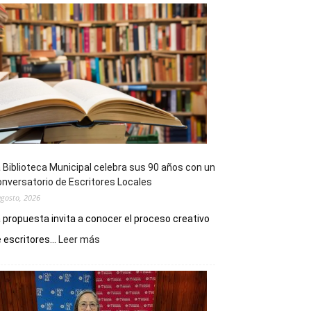
 Biblioteca Municipal celebra sus 90 años con un
nversatorio de Escritores Locales
agosto, 2026
 propuesta invita a conocer el proceso creativo
:
 escritores...
Leer más
La
Biblioteca
Municipal
celebra