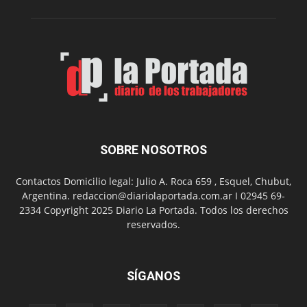
Folclór
Municip
por
el
Día
del
Folclor
SOBRE NOSOTROS
Contactos Domicilio legal: Julio A. Roca 659 , Esquel, Chubut,
Argentina. redaccion@diariolaportada.com.ar I 02945 69-
2334 Copyright 2025 Diario La Portada. Todos los derechos
reservados.
SÍGANOS