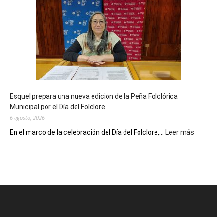
Municipal
celebra
sus
90
años
con
un
Conversatorio
de
Esquel prepara una nueva edición de la Peña Folclórica
Escritores
Municipal por el Día del Folclore
Locales
6 agosto, 2026
:
En el marco de la celebración del Día del Folclore,...
Leer más
Esquel
prepar
una
nueva
edición
de
la
Peña