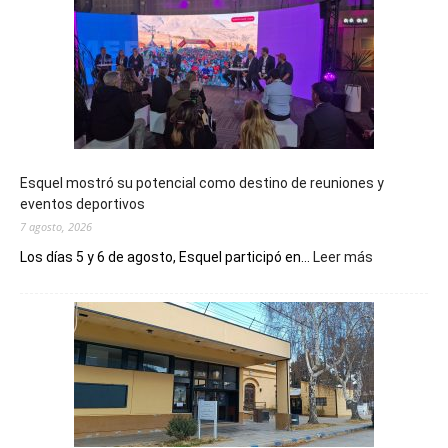
Esquel mostró su potencial como destino de reuniones y
eventos deportivos
7 agosto, 2026
:
Los días 5 y 6 de agosto, Esquel participó en...
Leer más
Esquel
mostró
su
potencial
como
destino
de
reuniones
y