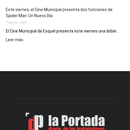
eventos
Este viernes, el Cine Municipal presenta dos funciones de
deportivos
Spider Man: Un Nuevo Día
7 agosto, 2026
El Cine Municipal de Esquel presenta este viernes una doble...
:
Leer más
Este
viernes,
el
Cine
Municipal
presenta
dos
funciones
de
Spider
Man:
Un
Nuevo
Día