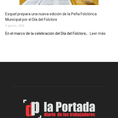
Conversatorio
de
Esquel prepara una nueva edición de la Peña Folclórica
Escritores
Municipal por el Día del Folclore
Locales
6 agosto, 2026
:
En el marco de la celebración del Día del Folclore,...
Leer más
Esquel
prepar
una
nueva
edición
de
la
Peña
Folclór
Municip
por
el
Día
del
Folclor