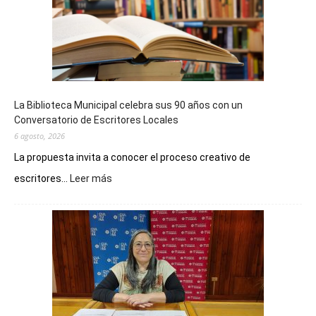
La Biblioteca Municipal celebra sus 90 años con un
Conversatorio de Escritores Locales
6 agosto, 2026
La propuesta invita a conocer el proceso creativo de
:
escritores...
Leer más
La
Biblioteca
Municipal
celebra
sus
90
años
con
un