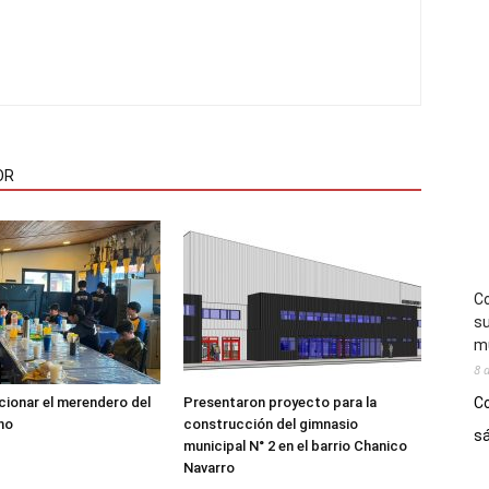
OR
Co
su
mú
8 
Co
ncionar el merendero del
Presentaron proyecto para la
no
construcción del gimnasio
sá
municipal N° 2 en el barrio Chanico
Navarro