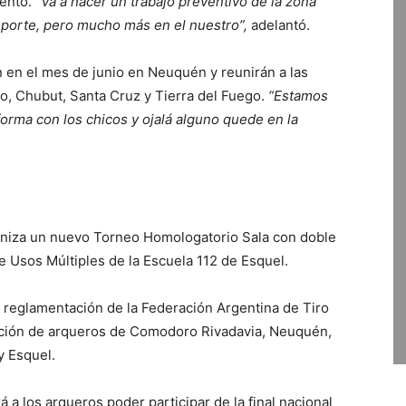
ento. “
Va a hacer un trabajo preventivo de la zona
porte, pero mucho más en el nuestro”,
adelantó.
 en el mes de junio en Neuquén y reunirán a las
o, Chubut, Santa Cruz y Tierra del Fuego.
“Estamos
 forma con los chicos y ojalá alguno quede en la
aniza un nuevo Torneo Homologatorio Sala con doble
e Usos Múltiples de la Escuela 112 de Esquel.
o reglamentación de la Federación Argentina de Tiro
ación de arqueros de Comodoro Rivadavia, Neuquén,
y Esquel.
á a los arqueros poder participar de la final nacional