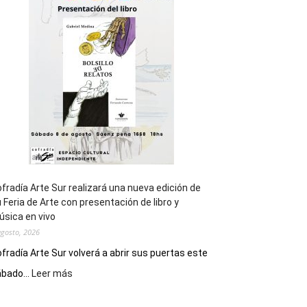
general
de
los
Juegos
Epade
2027
fradía Arte Sur realizará una nueva edición de
 Feria de Arte con presentación de libro y
sica en vivo
agosto, 2026
fradía Arte Sur volverá a abrir sus puertas este
:
bado...
Leer más
Cofradía
Arte