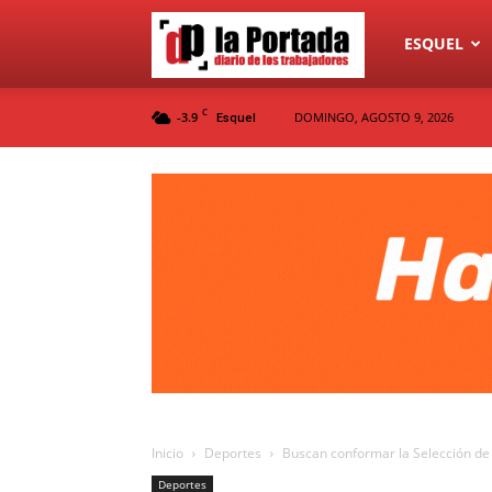
Diario
ESQUEL
C
-3.9
DOMINGO, AGOSTO 9, 2026
Esquel
La
Portada
Inicio
Deportes
Buscan conformar la Selección de 
Deportes