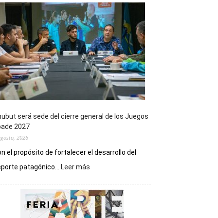
ubut será sede del cierre general de los Juegos
pade 2027
agosto, 2026
n el propósito de fortalecer el desarrollo del
:
porte patagónico...
Leer más
Chubut
será
sede
del
cierre