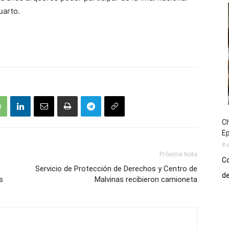
uarto.
Ch
E
8 
Próxima Nota
Co
Servicio de Protección de Derechos y Centro de
de
s
Malvinas recibieron camioneta