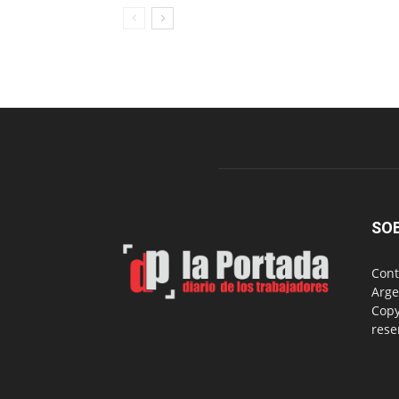
SO
Cont
Arge
Copy
rese