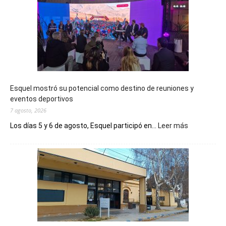
Esquel mostró su potencial como destino de reuniones y
eventos deportivos
7 agosto, 2026
:
Los días 5 y 6 de agosto, Esquel participó en...
Leer más
Esquel
mostró
su
potencial
como
destino
de
reuniones
y