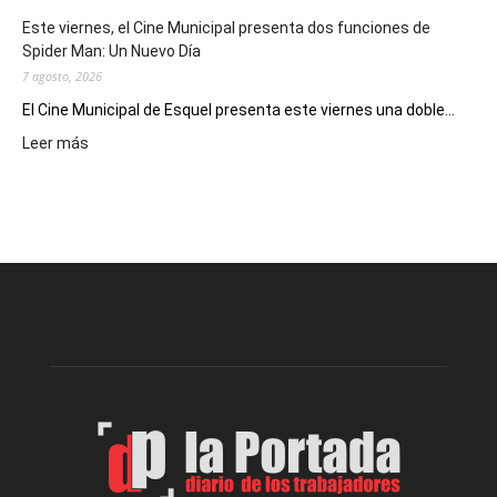
eventos
Este viernes, el Cine Municipal presenta dos funciones de
deportivos
Spider Man: Un Nuevo Día
7 agosto, 2026
El Cine Municipal de Esquel presenta este viernes una doble...
:
Leer más
Este
viernes,
el
Cine
Municipal
presenta
dos
funciones
de
Spider
Man:
Un
Nuevo
Día