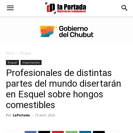
Diario
La
Inicio
Esquel
Portada
Esquel
Importantes
Profesionales de distintas
partes del mundo disertarán
en Esquel sobre hongos
comestibles
Por
LaPortada
-
19 abril, 2024