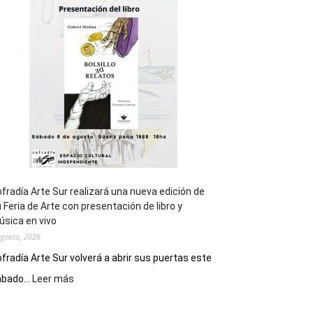
general
de
los
Juegos
Epade
2027
fradía Arte Sur realizará una nueva edición de
 Feria de Arte con presentación de libro y
sica en vivo
agosto, 2026
fradía Arte Sur volverá a abrir sus puertas este
:
bado...
Leer más
Cofradía
Arte