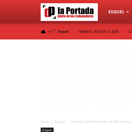
Diario
ESQUEL
C
-1.1
SÁBADO, AGOSTO 8, 2026
C
Esquel
La
Portada
Inicio
Esquel
Servicio de Protección de Derechos 
Esquel