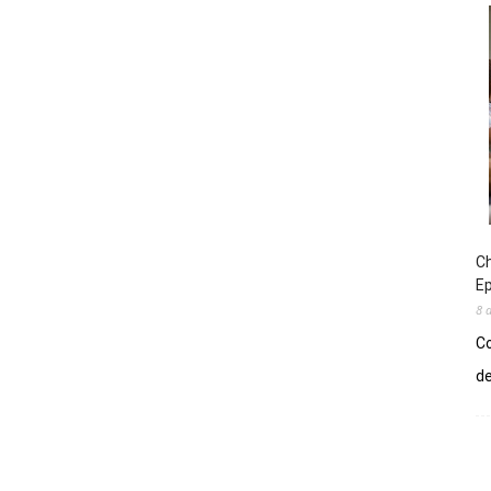
Ch
E
8 
Co
de