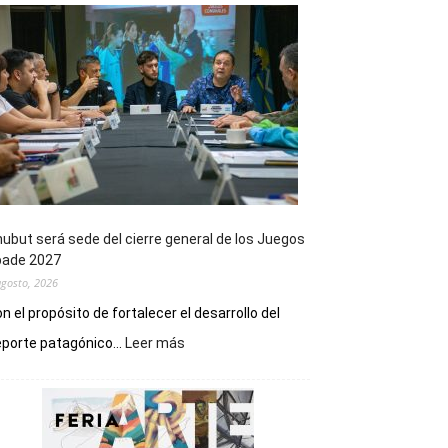
ubut será sede del cierre general de los Juegos
pade 2027
agosto, 2026
n el propósito de fortalecer el desarrollo del
:
porte patagónico...
Leer más
Chubut
será
sede
del
cierre