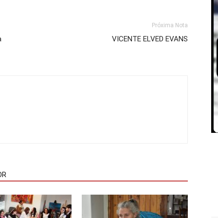
Próxima Nota
a
VICENTE ELVED EVANS
OR