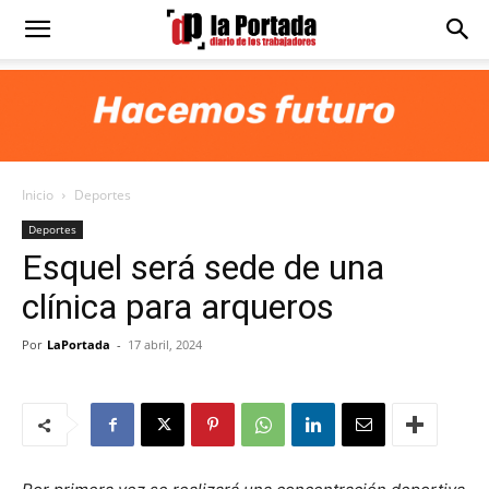
Diario
La
Inicio
Deportes
Portada
Deportes
Esquel será sede de una
clínica para arqueros
Por
LaPortada
-
17 abril, 2024