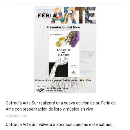
será
sede
del
cierre
general
de
los
Juegos
Epade
2027
Cofradía Arte Sur realizará una nueva edición de su Feria de
Arte con presentación de libro y música en vivo
8 agosto, 2026
Cofradía Arte Sur volverá a abrir sus puertas este sábado...