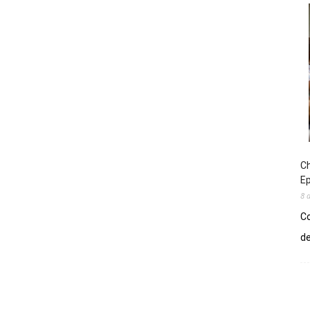
Ch
E
8 
Co
de