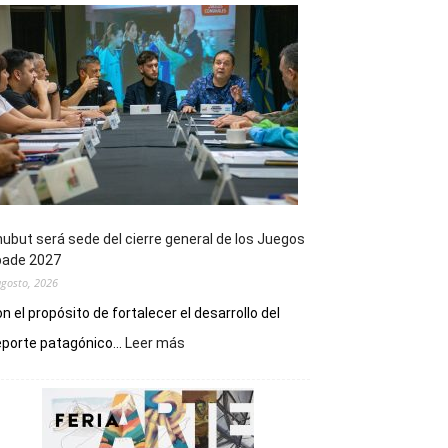
ubut será sede del cierre general de los Juegos
pade 2027
agosto, 2026
n el propósito de fortalecer el desarrollo del
:
porte patagónico...
Leer más
Chubut
será
sede
del
cierre