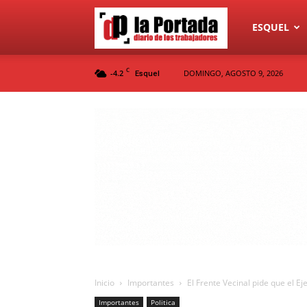
Diario
ESQUEL
C
-4.2
DOMINGO, AGOSTO 9, 2026
Esquel
La
Portada
Inicio
Importantes
El Frente Vecinal pide que el E
Importantes
Politica