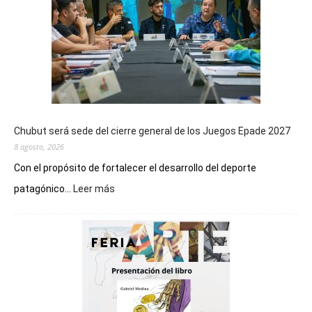
Chubut será sede del cierre general de los Juegos Epade 2027
8 agosto, 2026
Con el propósito de fortalecer el desarrollo del deporte
:
patagónico...
Leer más
Chubut
será
sede
del
cierre
general
de
los