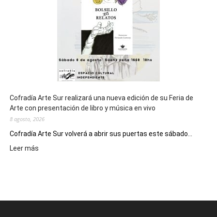
Juegos
Epade
2027
Cofradía Arte Sur realizará una nueva edición de su Feria de
Arte con presentación de libro y música en vivo
8 agosto, 2026
Cofradía Arte Sur volverá a abrir sus puertas este sábado...
:
Leer más
Cofradía
Arte
Sur
realizará
una
nueva