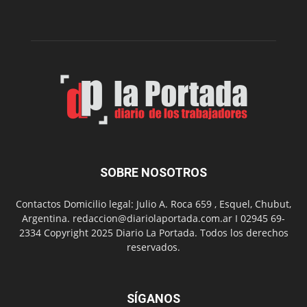
edición
de
su
Feria
de
Arte
con
presentación
de
libro
y
música
SOBRE NOSOTROS
en
vivo
Contactos Domicilio legal: Julio A. Roca 659 , Esquel, Chubut,
Argentina. redaccion@diariolaportada.com.ar I 02945 69-
2334 Copyright 2025 Diario La Portada. Todos los derechos
reservados.
SÍGANOS