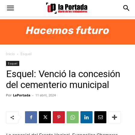
Diario
La
Inicio
Esquel
Portada
Esquel
Esquel: Venció la concesión
del cementerio municipal
Por
LaPortada
-
11 abril, 2024