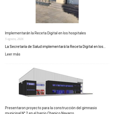
Implementarán la Receta Digital en los hospitales
5 agosto, 2026
La Secretaría de Salud implementará la Receta Digital en los...
:
Leer más
Implementarán
la
Receta
Digital
en
los
hospitales
Presentaron proyecto para la construcción del gimnasio
municipal N° 2 en el barrio Chanico Navarro