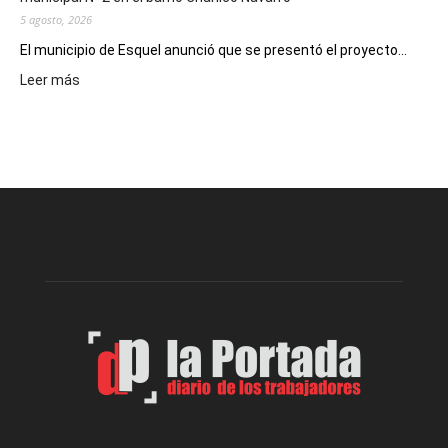
5 agosto, 2026
El municipio de Esquel anunció que se presentó el proyecto...
:
Leer más
Presentaron
proyecto
para
la
construcción
del
gimnasio
municipal
N°
2
en
el
barrio
Chanico
Navarro