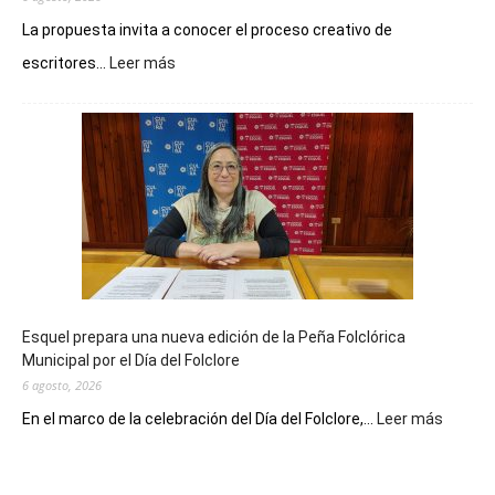
La propuesta invita a conocer el proceso creativo de
:
escritores...
Leer más
La
Biblioteca
Municipal
celebra
sus
90
años
con
un
Conversatorio
de
Esquel prepara una nueva edición de la Peña Folclórica
Escritores
Municipal por el Día del Folclore
Locales
6 agosto, 2026
:
En el marco de la celebración del Día del Folclore,...
Leer más
Esquel
prepar
una