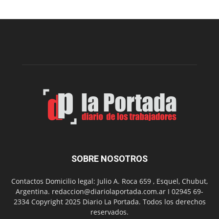
nueva
edición
de
la
Peña
Folclór
Municip
por
el
Día
del
Folclor
SOBRE NOSOTROS
Contactos Domicilio legal: Julio A. Roca 659 , Esquel, Chubut,
Argentina. redaccion@diariolaportada.com.ar I 02945 69-
2334 Copyright 2025 Diario La Portada. Todos los derechos
reservados.