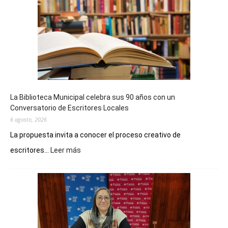
La Biblioteca Municipal celebra sus 90 años con un
Conversatorio de Escritores Locales
6 agosto, 2026
La propuesta invita a conocer el proceso creativo de
:
escritores...
Leer más
La
Biblioteca
Municipal
celebra
sus
90
años