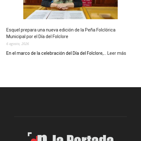
con
un
Conversatorio
de
Esquel prepara una nueva edición de la Peña Folclórica
Escritores
Municipal por el Día del Folclore
Locales
6 agosto, 2026
:
En el marco de la celebración del Día del Folclore,...
Leer más
Esquel
prepar
una
nueva
edición
de
la
Peña
Folclór
Municip
por
el
Día